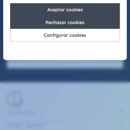
oportunidades en nuestro entorno, fomentando el
respeto y apostando por la diversidad en todas sus
formas.
Seas como seas y sientas como sientas, en Claire Joster
tendrás un sitio para brillar.
Ver oferta
13/6/2025
Servicios
Claire Joster