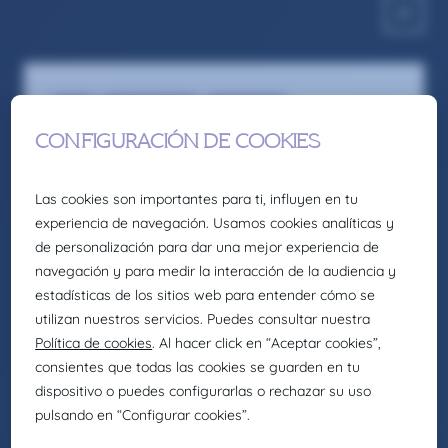
Sales
Sales Engineer
Recruitment
INGENIERO/A COMERCIAL –
Duranguesado
En Claire Joster creemos en el talento único de cada
persona y sabemos que la diversidad aporta valor a los
equipos, impulsando organizaciones más innovadoras,
creativas y eficientes. Por eso, como parte de Eurofirms
Group, y de acuerdo con nuestra cultura People first,
trabajamos para generar entornos laborales inclusivos
en los que cada individuo pueda crecer y desarrollar su
mejor versión. Asimismo, buscamos actuar como
agentes de cambio para promover la igualdad de