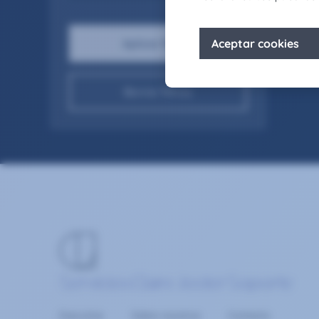
Borrar filtros
Servicios
Claire Joster
Soporte
Executive
Sobre nosotros
Contacta