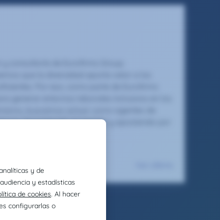
n y consultoría de Eurofirms Group.
emos que la diversidad aporta valor a los
ficientes. Por eso, como parte de Eurofirms
ra generar entornos laborales inclusivos en los
Asimismo, buscamos actuar como agentes de
torno, fomentando el respeto y apostando por
tio para brillar.
Ver oferta