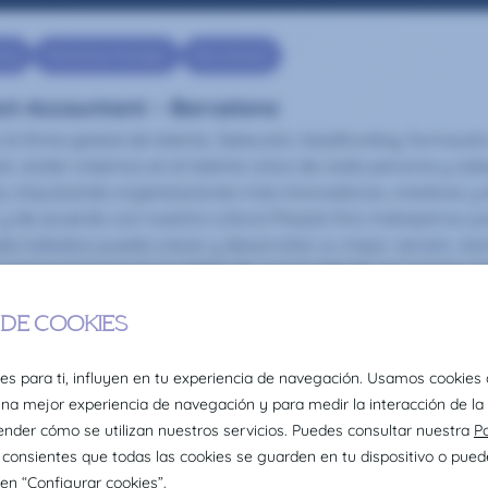
ing
Marketing Manager
Recruitment
ct-Accountant – Barcelona
la firma global de talento: Selección, headhunting, formació
ire Joster creemos en el talento único de cada persona y sab
s, impulsando organizaciones más innovadoras, creativas y e
 y de acuerdo con nuestra cultura People first, trabajamos pa
da individuo pueda crecer y desarrollar su mejor versión. 
 para promover la igualdad de oportunidades en nuestro en
ersidad en todas sus formas.
mo seas y sientas como sientas, en Claire Joster tendrás un si
/2025