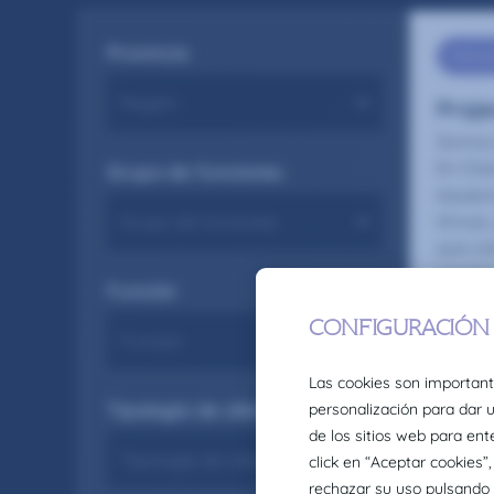
Provincia
Market
Proje
Somos 
En Cla
Grupo de funciones
equipo
Group,
que ca
cambio
Función
la div
Seas co
08/7
Tipología de oferta