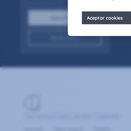
Borrar filtros
Servicios
Claire Joster
Soporte
Executive
Sobre nosotros
Contacta