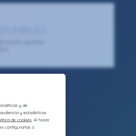
SPONIBLES
 escrito, usa otras
tros.