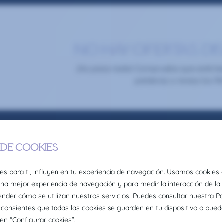
NO HAY OFERTAS DI
¡No pasa nada! Comprueba que esté bien
palabras o revisa los fil