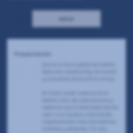
Aplicar
Presentación
Somos la firma global de talento:
Selección, headhunting, formación
y consultoría de Eurofirms Group.
En Claire Joster creemos en el
talento único de cada persona y
sabemos que la diversidad aporta
valor a los equipos, impulsando
organizaciones más innovadoras,
creativas y eficientes. Por eso,