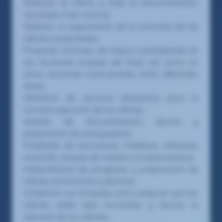
Elaborar la oferta y toda la documentación
vinculada a las mismas.
Realizar un seguimiento de la evolución de las
ofertas presentadas.
Proponer acciones de mejora participando en
las reuniones propias del área, así como en
otras reuniones transversales entre diferentes
áreas.
Definición de recursos necesarios para la
correcta ejecución de las ofertas.
Análisis de documentación técnica y
elaboración de presupuestos.
Prediseño de estructuras metálicas utilizando
AutoCAD, aunque de manera complementaria.
Interpretación de proyectos y preparación de
ofertas económicas y técnicas.
Colaborar con el equipo para asegurar que las
ofertas estén bien montadas y llamen la
atención de los clientes.