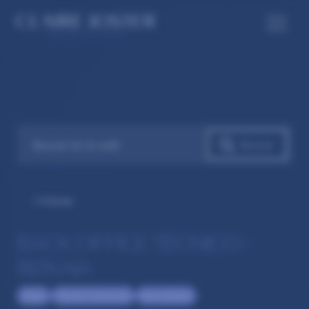
Volver
BACK OFFICE TÉCNICO –
BIZKAIA
Sales
Técnico Comercial
Recruitment