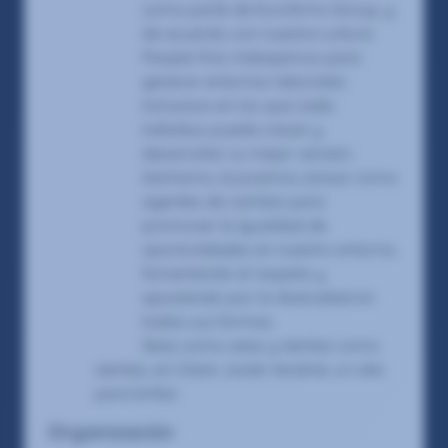
como parte de Eurofirms Group, y
de acuerdo con nuestra cultura
People first, trabajamos para
generar entornos laborales
inclusivos en los que cada
individuo pueda crecer y
desarrollar su mejor versión.
Asimismo, buscamos actuar como
agentes de cambio para
promover la igualdad de
oportunidades en nuestro entorno,
fomentando el respeto y
apostando por la diversidad en
todas sus formas.
Seas como seas y sientas como
sientas, en Claire Joster tendrás un sitio
para brillar.
Organización