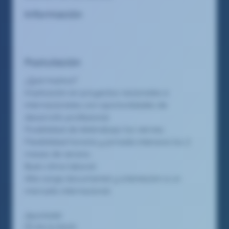
Información
Postulación
¿Qué implica?
Implicación en proyectos nacionales e
internacionales con oportunidades de
desarrollo profesional.
Posibilidad de teletrabajo los viernes.
Flexibilidad horaria y jornada intensiva los 2
meses de verano.
Buen clima laboral.
Alta carga documental y orientación a un
mercado internacional.
¡Apúntate!
05/2/2025