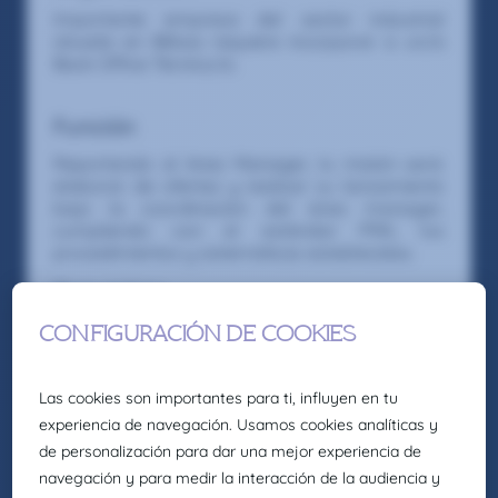
Importante empresa del sector industrial
situada en Bilbao requiere incorporar a un/a
Back Office Técnico/a.
Función
Reportando al Area Manager, tu misión será:
elaborar de ofertas y realizar su lanzamiento
bajo la coordinación del área manager,
cumpliendo con el estándar PRK, los
procedimientos y sistemáticas establecidas.
Requisitos
Formación: Formación técnica en mecánica,
metalurgia o tecnologías industriales.
Preferiblemente grado en Ingeniería Técnica o
superior.
Manejo de AutoCAD: Necesario, aunque no
será la principal función.
Idiomas: Inglés alto, necesario para