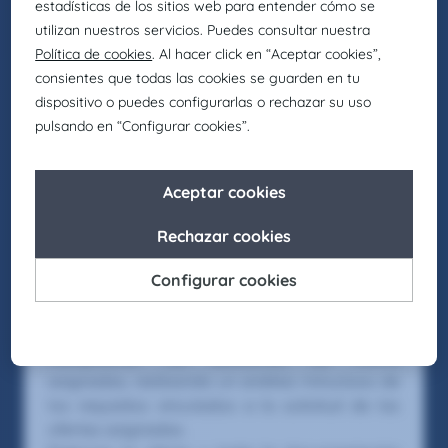
comunicarse con clientes (oral y escrito).
Experiencia: Mínimo 3 años en empresa
industrial, preferiblemente en sectores como
eólico, máquina-herramienta, subestaciones,
estructuras metálicas, y experiencia en
elaboración y/o planificación de ofertas.
Competencias:
Autonomía y proactividad.
Actitud comercial y capacidad para gestionar
clientes.
Planificación y organización.
Comunicación efectiva.
Oferta
Recepcionar las peticiones de oferta
asignadas, realizando un análisis minucioso de
los requisitos vinculados a la solicitud de las
ofertas asignadas.