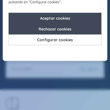
People first, trabajamos para generar entornos
laborales inclusivos en los que cada individuo
pueda crecer y desarrollar su mejor versión.
Asimismo, buscamos actuar como agentes de
cambio para promover la igualdad de
oportunidades en nuestro entorno, fomentando
el respeto y apostando por la diversidad en
todas sus formas.
Seas como seas y sientas como sientas, en
Claire Joster tendrás un sitio para brillar.
Ver oferta
16/1/2026