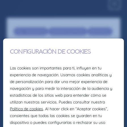
Eng - Engineering
Engineering Director
Recruitment
Oficial de Primera en Instalaciones
Eléctricas Industriales – Ermua
Somos la firma global de talento: Selección,
headhunting, formación y consultoría de
Eurofirms Group.
En Claire Joster creemos en el talento único de
cada persona y sabemos que la diversidad
aporta valor a los equipos, impulsando
organizaciones más innovadoras, creativas y
eficientes. Por eso, como parte de Eurofirms
Group, y de acuerdo con nuestra cultura