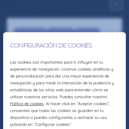
Eng - Production
Jefe de Turno
Recruitment
Shift Leader / Responsable de Turno –
Lliça de Vall
Somos la firma global de talento: Selección,
headhunting, formación y consultoría de
Eurofirms Group
En Claire Joster creemos en el talento único de
cada persona y sabemos que la diversidad
aporta valor a los equipos, impulsando
organizaciones más innovadoras, creativas y
eficientes. Por eso, como parte de Eurofirms
Group, y de acuerdo con nuestra cultura
People first, trabajamos para generar entornos