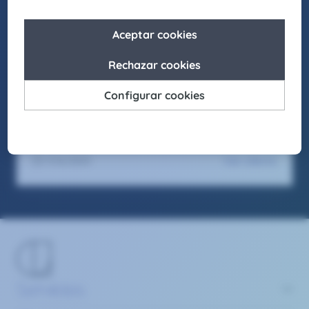
laborales inclusivos en los que cada individuo
pueda crecer y desarrollar su mejor versión.
Asimismo, buscamos actuar como agentes de
cambio para promover la igualdad de
oportunidades en nuestro entorno, fomentando
el respeto y apostando por la diversidad en
todas sus formas.
Seas como seas y sientas como sientas, en
Claire Joster tendrás un sitio para brillar.
Ver oferta
17/6/2025
Servicios