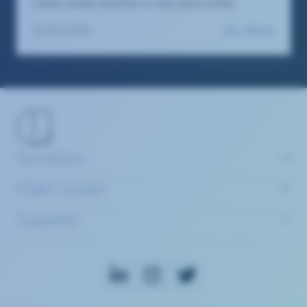
Claire Joster tendrás un sitio para brillar.
Ver oferta
18/2/2025
Servicios
Claire Joster
Soporte