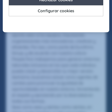
Somos la firma global de talento: Selección,
headhunting, formación y consultoría de
Eurofirms Group.
En Claire Joster creemos en el talento único de
cada persona y sabemos que la diversidad
aporta valor a los equipos, impulsando
organizaciones más innovadoras, creativas y
eficientes. Por eso, como parte de Eurofirms
Group, y de acuerdo con nuestra cultura
People first, trabajamos para generar entornos
laborales inclusivos en los que cada individuo
pueda crecer y desarrollar su mejor versión.
Asimismo, buscamos actuar como agentes de
cambio para promover la igualdad de
oportunidades en nuestro entorno, fomentando
el respeto y apostando por la diversidad en
todas sus formas.
Seas como seas y sientas como sientas, en