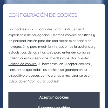
People first, trabajamos para generar entornos
laborales inclusivos en los que cada individuo
pueda crecer y desarrollar su mejor versión.
Asimismo, buscamos actuar como agentes de
cambio para promover la igualdad de
oportunidades en nuestro entorno, fomentando
el respeto y apostando por la diversidad en
todas sus formas.
Seas como seas y sientas como sientas, en
Claire Joster tendrás un sitio para brillar.
Ver oferta
07/4/2025
Eng - Quality
Quality Assurance Technician
Recruitment
TÉCNICO/A DE CALIDAD – Vitoria