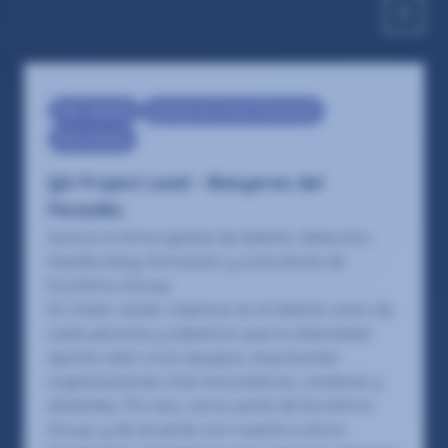
Eng - Quality
Quality Assurance Technician
Recruitment
QA Project Lead – Banyeres del
Penedés
Somos la firma global de talento: Selección,
headhunting, formación y consultoría de
Eurofirms Group.
En Claire Joster creemos en el talento único de
cada persona y sabemos que la diversidad
aporta valor a los equipos, impulsando
organizaciones más innovadoras, creativas y
eficientes. Por eso, como parte de Eurofirms
Group, y de acuerdo con nuestra cultura