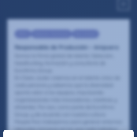
RRHH
Selection Technician
Recruitment
Responsable de Producción – Ampuero
Somos la firma global de talento: Selección,
headhunting, formación y consultoría de
Eurofirms Group.
En Claire Joster creemos en el talento único de
cada persona y sabemos que la diversidad
aporta valor a los equipos, impulsando
organizaciones más innovadoras, creativas y
eficientes. Por eso, como parte de Eurofirms
Group, y de acuerdo con nuestra cultura
People first, trabajamos para generar entornos
laborales inclusivos en los que cada individuo
pueda crecer y desarrollar su mejor versión.