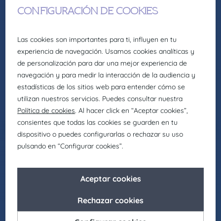
Asimismo, buscamos actuar como agentes de
cambio para promover la igualdad de
oportunidades en nuestro entorno, fomentando
el respeto y apostando por la diversidad en
todas sus formas.
Seas como seas y sientas como sientas, en
Claire Joster tendrás un sitio para brillar.
Ver oferta
20/6/2025
RRHH
Selection Technician
Recruitment
Responsable de Producción – Ampuero
Somos la firma global de talento: Selección,
headhunting, formación y consultoría de
Eurofirms Group.