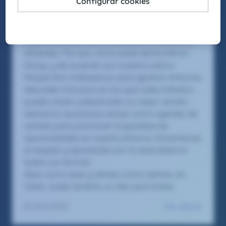
En Claire Joster creemos en el talento único de
cada persona y sabemos que la diversidad
aporta valor a los equipos, impulsando
organizaciones más innovadoras, creativas y
eficientes. Por eso, como parte de Eurofirms
Group, y de acuerdo con nuestra cultura
People first, trabajamos para generar entornos
laborales inclusivos en los que cada individuo
pueda crecer y desarrollar su mejor versión.
Asimismo, buscamos actuar como agentes de
cambio para promover la igualdad de
oportunidades en nuestro entorno, fomentando
el respeto y apostando por la diversidad en
todas sus formas.
Seas como seas y sientas como sientas, en
Claire Joster tendrás un sitio para brillar.
Ver oferta
20/6/2025