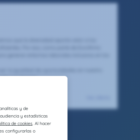
emos que la diversidad aporta valor a los
ficientes. Por eso, como parte de Eurofirms
ra generar entornos laborales inclusivos en los
r la igualdad de oportunidades en nuestro
odas sus formas.
tio para brillar.
Ver oferta