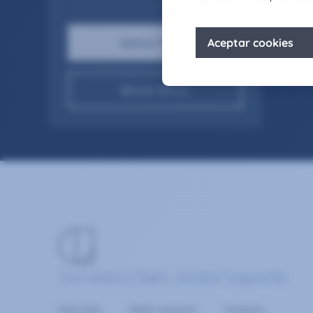
Borrar filtros
Servicios
Claire Joster
Soporte
Executive
Sobre nosotros
Contacta