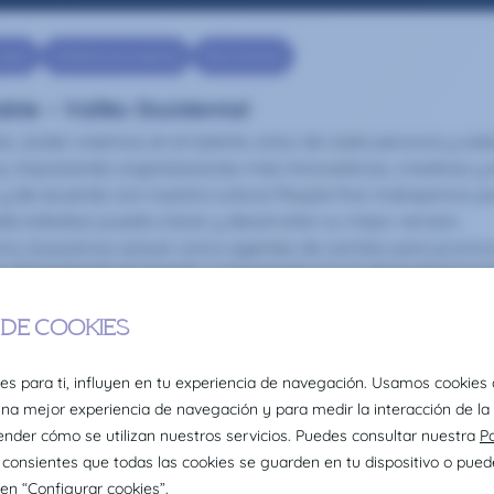
Legal
Intellectual property
Recruitment
ble – Vallès Occidental
ire Joster creemos en el talento único de cada persona y sab
s, impulsando organizaciones más innovadoras, creativas y e
 y de acuerdo con nuestra cultura People first, trabajamos pa
da individuo pueda crecer y desarrollar su mejor versión.
mo, buscamos actuar como agentes de cambio para promove
o, fomentando el respeto y apostando por la diversidad en t
mo seas y sientas como sientas, en Claire Joster tendrás un si
/2025