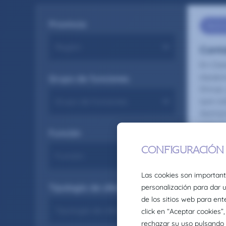
Provincia
Tax & 
Conta
En Cla
equipo
Grupo de funciones
Group,
que ca
Asimis
entorn
Función
Seas co
12/3
Tipología de oferta