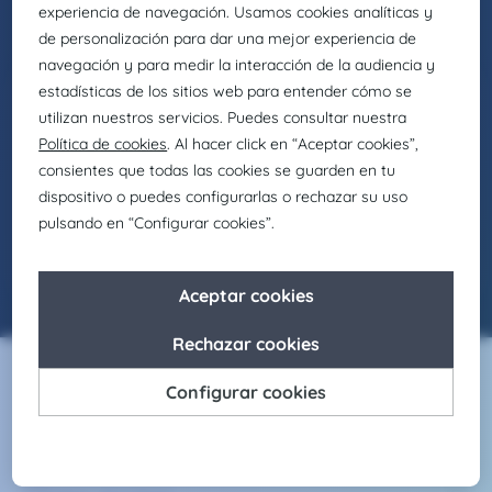
Eng - Energy
Offers Manager
Recruitment
Bunker Trader – Comercial Combustible
Barcos – ZIERBENA
Ver oferta
02/6/2026
Servicios