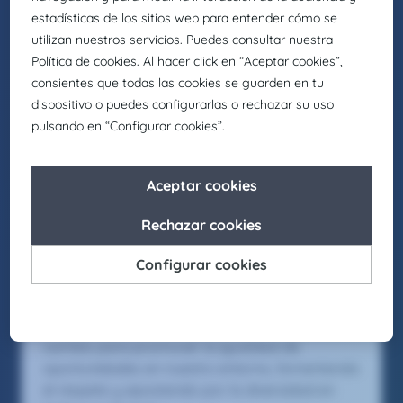
Finance & Accounting
Senior accountant
Recruitment
Intl Desk – Madrid
Somos la firma global de talento: Selección,
headhunting, formación y consultoría de
Eurofirms Group.
En Claire Joster creemos en el talento único de
cada persona y sabemos que la diversidad
aporta valor a los equipos, impulsando
organizaciones más innovadoras, creativas y
eficientes. Por eso, como parte de Eurofirms
Group, y de acuerdo con nuestra cultura
People first, trabajamos para generar entornos
laborales inclusivos en los que cada individuo
pueda crecer y desarrollar su mejor versión.
Asimismo, buscamos actuar como agentes de
cambio para promover la igualdad de
oportunidades en nuestro entorno, fomentando
el respeto y apostando por la diversidad en