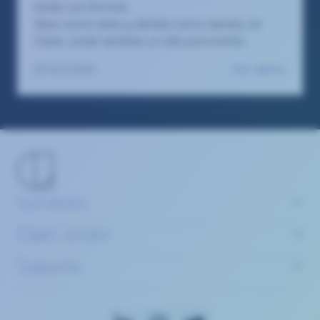
todas sus formas.
Seas como seas y sientas como sientas, en
Claire Joster tendrás un sitio para brillar.
Ver oferta
01/6/2026
Servicios
Claire Joster
Soporte