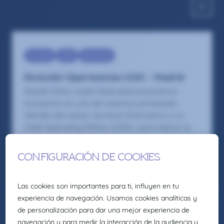
C-Level
COO
Executive
Dirección Operaciones-COO – Madrid
Desde Claire Joster Executive precisamos
incorporar en uno de nuestros principales
clientes del sector servicios financieros a un
Chief Operating Officer (COO) para liderar la
estrategia operativa de los servicios prestados
y mejorar el modelo de ejecución a nivel global
Ver oferta
13/7/2026