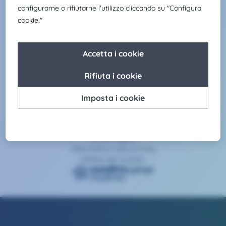
Servizi
Claire Joster
Assistenza
Avviso legale
Informativa sulla privacy
Politica dei cookies