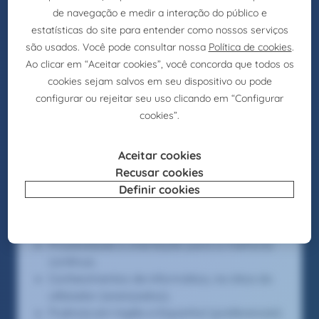
Elaboração de projetos de otimização da
cadeia de fornecimento (supply chain);
Elaboração e execução da Planificação
Comercial e dos Planos de Conta;
Monitorizar e alcançar o Orçamento de
Vendas.
Requisitos
Formação superior;
Experiência de vendas para a indústria;
Forte orientação para resultados;
Capacidade para fidelizar clientes;
Excelente capacidade de comunicação;
Cooperação e trabalho em equipa;
Proatividade e orientação para a melhoria
contínua;
Conhecimentos de informática, na ótica do
utilizador (avançados);
Fluência em Inglês e Espanhol (preferencial).