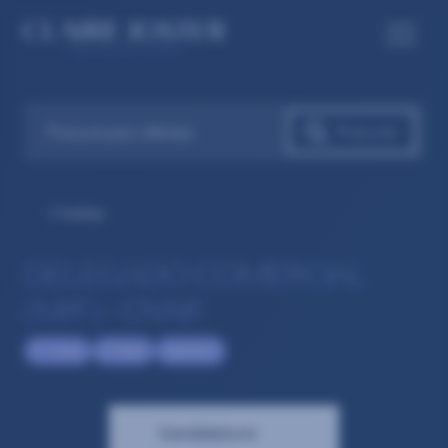
Voltar
DELEGADO COMERCIAL
(M/F) – OVAR
IT -Sales
IT Sales
Selection
Candidatura