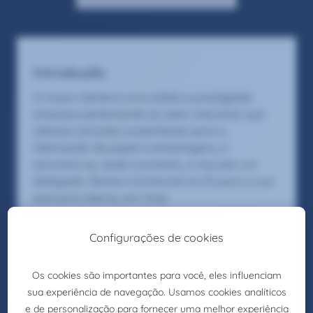
Introdução
O nosso cliente é uma sólida e prestigiada
empresa pertencente ao setor industrial, que
oferece soluções sustentáveis para a
fabricação de papel e embalagens, e
encontra-se, neste momento, a recrutar um
Delegado Técnico-Comercial (m/f) para a sua
estrutura interna, em Ovar.
Função
Estabelecer e desenvolver relações
comerciais com novos e os atuais clientes na
área comercial;
Apoio técnico-comercial a clientes;