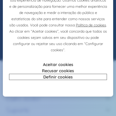
NENHUMA OFERTA
DISPONÍVEL
Não se preocupe! Verifique se a grafia está
correta, use outras palavras ou verifique os
filtros
Serviços
Claire Joster
Suporte