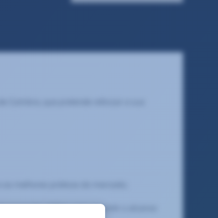
de Coimbra, que pretende reforçar a sua
e as melhores práticas do mercado;
esempenho (KPIs), para garantir o alcance