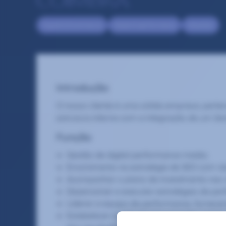
COIMBRA
Digital & Ecommerce
Head of performance
Selection
Introdução
O nosso cliente é uma sólida empresa, perte
estrutura interna com a integração de um Sen
Função
Gestão de digital performance media;
Envolvimento na estratégia de SEO com vis
Acompanhar o plano de investimento nas vá
Desenvolver e executar estratégias de pe
Liderar a equipa de performance, fornece
Estabelecer metas de desempenho mensurá