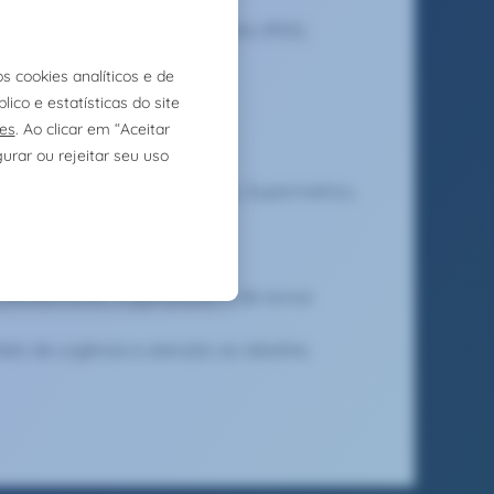
zar o retorno do investimento (ROI);
escimento;
 disponíveis.
tal;
tics, Google Ads, Meta Ads, Supermetrics,
, planeamento, organização e de tomar
ido de urgência e atenção ao detalhe;