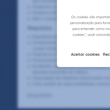
dos resultados;
Colaborar com a equipa de Criatividade e
Analisar e interpretar dados de desempenh
Gerir o orçamento do departamento de Per
Requisitos
Experiência anterior como gestor de Perfo
Conhecimento avançado de ferramentas de
Looker Studio, SEO;
Fluência em Português e inglês (falado e es
Forte presença de liderança, iniciativa e po
Excelentes capacidades de comunicação e 
decisões baseadas em dados;
Capacidade de trabalhar eficazmente num 
Forte sentido de responsabilidade, autono
06/3/2025