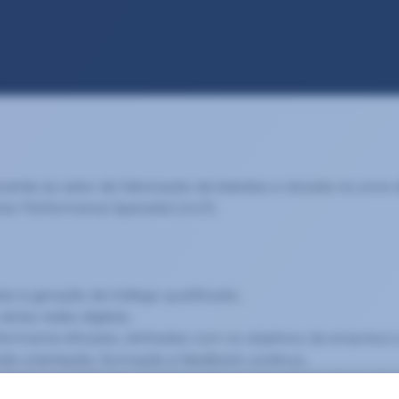
ncente ao setor de fabricação de bebidas e situada na zona 
ior Performance Specialist (m/f).
ta à geração de tráfego qualificado;
rias redes digitais;
rformance eficazes, alinhadas com os objetivos da empresa 
ndo orientação, formação e feedback contínuo;
veis e monitorizar regularmente os indicadores-chave de d