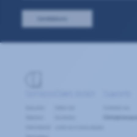
Candidatura
Serviços
Claire Joster
Suporte
Executive
Sobre nós
Contacte-nos
Selection
Escritórios
info@clairejo
International
Junte-se à nossa equipa