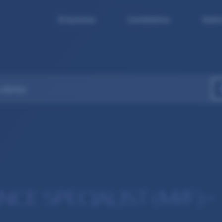
Empresas
Candidatos
Sobr
E SPECIALIST (M/F) –