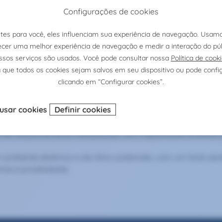
 Design para otimizar as campanhas de performance e maximi
o para identificar áreas de melhoria e oportunidades de cr
formance, assegurando uma alocação eficiente dos recursos
rmance ou cargo similar, preferencialmente em ambiente digi
 análise e monitorização de desempenho, como Google Analy
crito).
der de influência;
de relacionamento interpessoal, com capacidade analítica
ambiente dinâmico e de ritmo acelerado, com um forte sent
mia e proatividade;