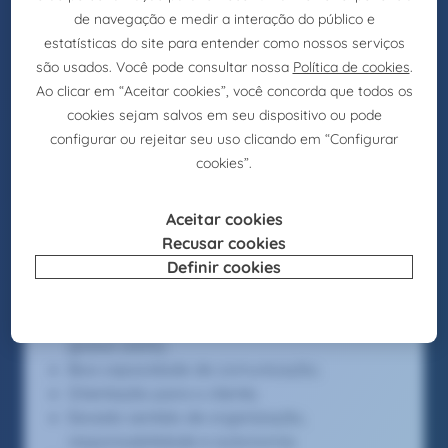
Responder a questões sobre ferramentas
de gestão de viagens;
Oferecer serviços como check-in online,
marcação de lugar, compra de bagagem,
upgrades, meet & greet.
Requisitos
Formação superior em Turismo ou similar;
Experiência de pelo menos 3 anos na área
da consultoria de viagens em Grupos MICE;
Experiência em atendimento e prestação de
serviços de lazer;
Bom nível de inglês (escrito e falado);
Conhecimentos do softwares de Distribuição
global (GDS);
Boa capacidade de comunicação;
Orientação para o cliente;
Eevado sentido de organização,
responsabilidade e autonomia.