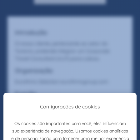
Introdução
O nosso cliente, pertencente ao setor do
Turismo, pretende integrar um Corporate
Travel Consultant (m/f) para Lisboa.
Organização
Eurofirms Selection eurofirmsgroup.com
Função
Gerir itinerários individuais e em grupo para
empresas;
Criar soluções para otimizar processos de
viagens;