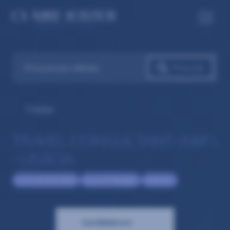
Voltar
TRAVEL CONSULTANT (M/F)
– LISBOA
Commercial & Sales
Account Manager
Selection
Candidatura