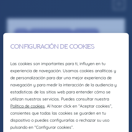
Sales
Commercial Technician
Recruitment
Comercial – Sector Agrícola Industrial –
Segre
Somos la firma global de talento: Selección,
headhunting, formación y consultoría de
Eurofirms Group.
En Claire Joster creemos en el talento único de
cada persona y sabemos que la diversidad
aporta valor a los equipos, impulsando
organizaciones más innovadoras, creativas y
eficientes. Por eso, como parte de Eurofirms
Group, y de acuerdo con nuestra cultura
People first, trabajamos para generar entornos