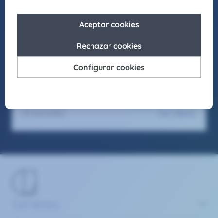
laborales inclusivos en los que cada individuo
pueda crecer y desarrollar su mejor versión.
Asimismo, buscamos actuar como agentes de
cambio para promover la igualdad de
oportunidades en nuestro entorno, fomentando
el respeto y apostando por la diversidad en
todas sus formas.
Seas como seas y sientas como sientas, en
Claire Joster tendrás un sitio para brillar.
Ver oferta
13/5/2025
Servicios