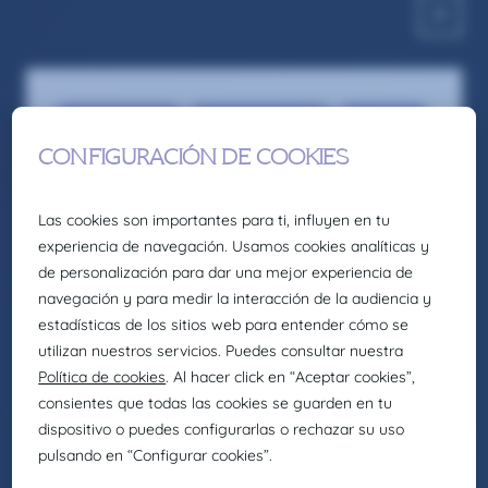
Eng - Engineering
Mechanical Engineer
Recruitment
Montador/a Mecánico – Urnieta
Somos la firma global de talento: Selección,
headhunting, formación y consultoría de
Eurofirms Group.
En Claire Joster creemos en el talento único de
cada persona y sabemos que la diversidad
aporta valor a los equipos, impulsando
organizaciones más innovadoras, creativas y
eficientes. Por eso, como parte de Eurofirms
Group, y de acuerdo con nuestra cultura
People first, trabajamos para generar entornos
laborales inclusivos en los que cada individuo
pueda crecer y desarrollar su mejor versión.