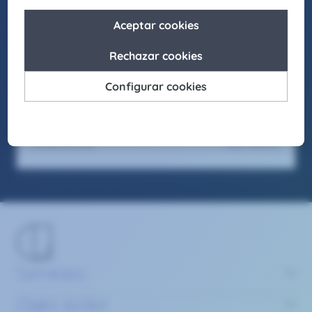
Asimismo, buscamos actuar como agentes de
cambio para promover la igualdad de
oportunidades en nuestro entorno, fomentando
el respeto y apostando por la diversidad en
todas sus formas.
Seas como seas y sientas como sientas, en
Claire Joster tendrás un sitio para brillar.
Ver oferta
06/2/2026
Servicios
Claire Joster