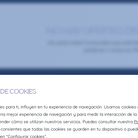
NO HAY OFERTAS DI
¡No pasa nada! Comprueba que esté bien
palabras o revisa los fil