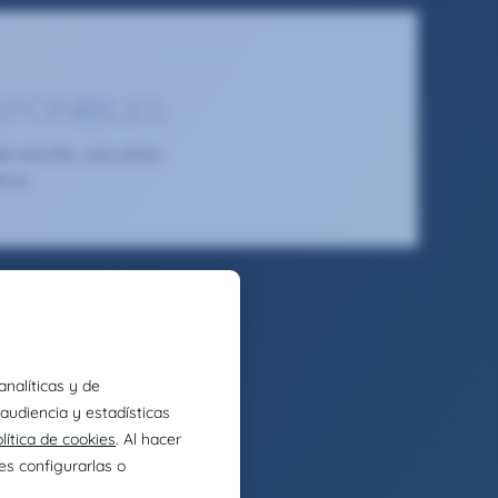
SPONIBLES
 escrito, usa otras
tros.