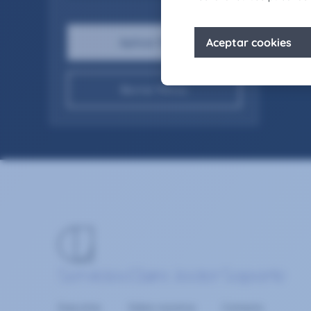
Borrar filtros
Servicios
Claire Joster
Soporte
Executive
Sobre nosotros
Contacta