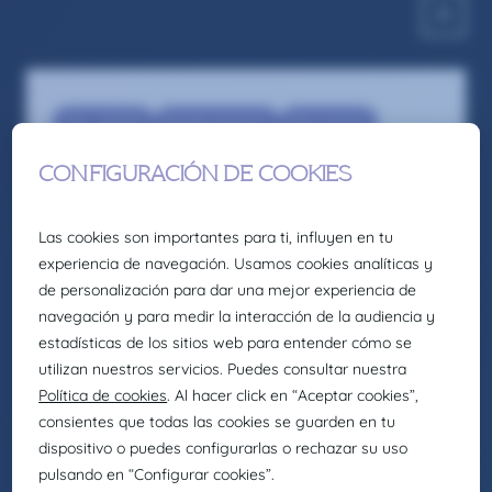
Eng - Quality
Quality Engineer
Recruitment
Auditor/a Interno/a de Calidad –
Castellón
Somos la firma global de talento: Selección,
headhunting, formación y consultoría de
Eurofirms Group.
En Claire Joster creemos en el talento único de
cada persona y sabemos que la diversidad
aporta valor a los equipos, impulsando
organizaciones más innovadoras, creativas y
eficientes. Por eso, como parte de Eurofirms
Group, y de acuerdo con nuestra cultura
People first, trabajamos para generar entornos