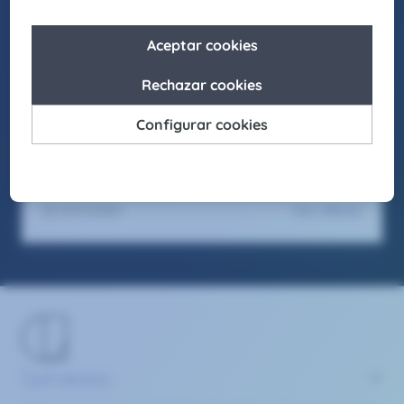
laborales inclusivos en los que cada individuo
pueda crecer y desarrollar su mejor versión.
Asimismo, buscamos actuar como agentes de
cambio para promover la igualdad de
oportunidades en nuestro entorno, fomentando
el respeto y apostando por la diversidad en
todas sus formas.
Seas como seas y sientas como sientas, en
Claire Joster tendrás un sitio para brillar.
Ver oferta
13/11/2025
Servicios