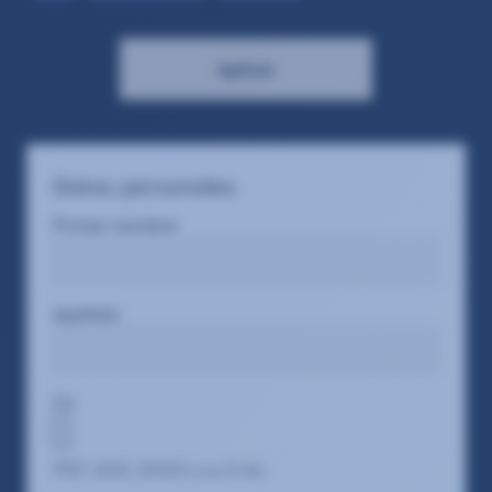
Aplicar
Datos personales
Primer nombre
Apellido
CV
PDF, DOC, DOCX
5
(max
MB)