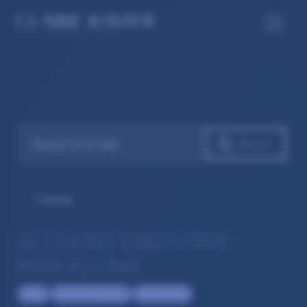
Volver
ACCOUNT EXECUTIVE –
BARCELONA
Sales
Account Manager
Recruitment