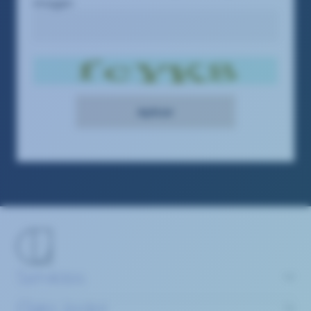
imagen
Servicios
Claire Joster