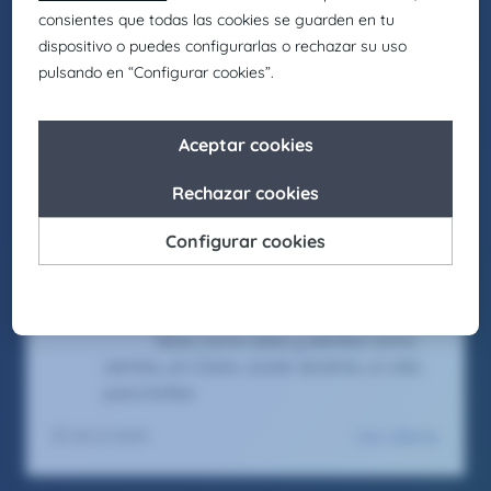
People first, trabajamos para
generar entornos laborales
inclusivos en los que cada
individuo pueda crecer y
desarrollar su mejor versión.
Asimismo, buscamos actuar como
agentes de cambio para
promover la igualdad de
oportunidades en nuestro entorno,
fomentando el respeto y
apostando por la diversidad en
todas sus formas.
Seas como seas y sientas como
sientas, en Claire Joster tendrás un sitio
para brillar.
Ver oferta
05/2/2025