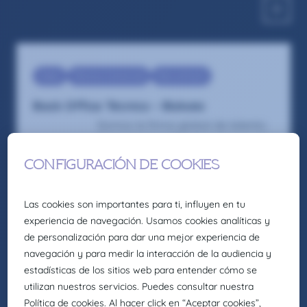
Sales
Técnico Comercial
Recruitment
Back Office Técnico – Bizkaia
Somos la firma global de talento:
Selección, headhunting, formación
y consultoría de Eurofirms Group.
En Claire Joster creemos en el
talento único de cada persona y
sabemos que la diversidad aporta
valor a los equipos, impulsando
organizaciones más innovadoras,
creativas y eficientes. Por eso,
como parte de Eurofirms Group, y
de acuerdo con nuestra cultura