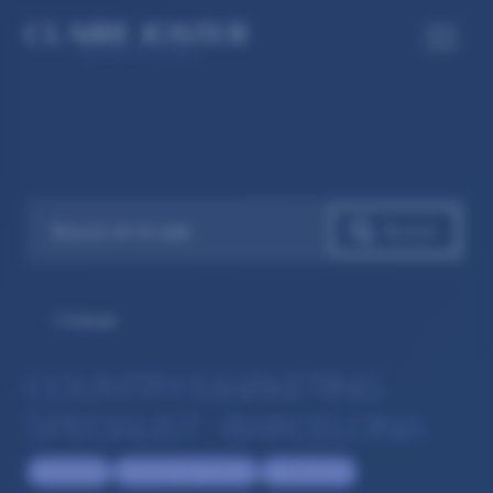
Volver
COUNTRY MARKETING
SPECIALIST – BARCELONA
Marketing
Marketing Specialist
Recruitment