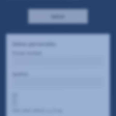
Aplicar
Datos personales
Primer nombre
Apellido
CV
PDF, DOC, DOCX
5
(max
MB)