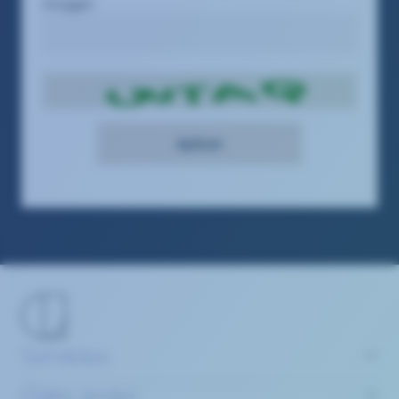
imagen
Servicios
Claire Joster