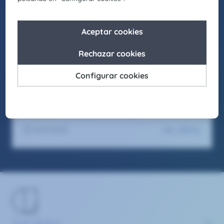
People first, trabajamos para generar entornos
laborales inclusivos en los que cada individuo
pueda crecer y desarrollar su mejor versión.
Asimismo, buscamos actuar como agentes de
cambio para promover la igualdad de
oportunidades en nuestro entorno, fomentando
el respeto y apostando por la diversidad en
todas sus formas.
Seas como seas y sientas como sientas, en
Claire Joster tendrás un sitio para brillar.
Ver oferta
29/5/2025
Servicios