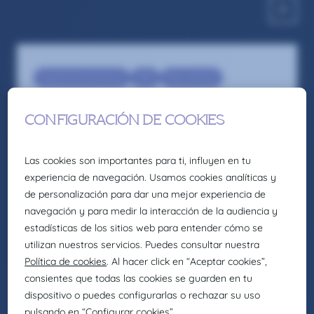
Digital & Ecommerce
SEO
Recruitment
Técnico SEO/SEM (Imprescindible
residencia en País Vasco) – Remoto –
Vizcaya
Somos la firma global de talento: Selección,
headhunting, formación y consultoría de
Eurofirms Group.
En Claire Joster creemos en el talento único de
cada persona y sabemos que la diversidad
aporta valor a los equipos, impulsando
organizaciones más innovadoras, creativas y
eficientes. Por eso, como parte de Eurofirms
Group, y de acuerdo con nuestra cultura