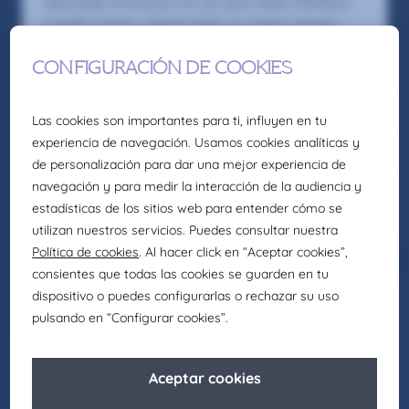
laborales inclusivos en los que cada individuo
pueda crecer y desarrollar su mejor versión.
Asimismo, buscamos actuar como agentes de
cambio para promover la igualdad de
oportunidades en nuestro entorno, fomentando
el respeto y apostando por la diversidad en
todas sus formas.
Seas como seas y sientas como sientas, en
Claire Joster tendrás un sitio para brillar.
Ver oferta
02/6/2026
Eng - Construction & Real State
Arquitecto/a
Recruitment
Arquitecto/a – Barcelona
Somos la firma global de talento: Selección,