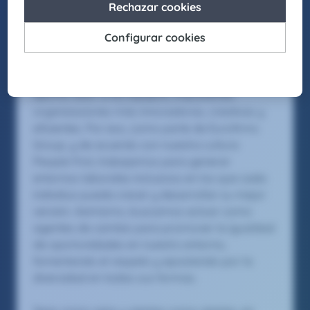
headhunting, formación y consultoría de
Eurofirms Group.
En Claire Joster creemos en el talento único de
cada persona y sabemos que la diversidad
aporta valor a los equipos, impulsando
organizaciones más innovadoras, creativas y
eficientes. Por eso, como parte de Eurofirms
Group, y de acuerdo con nuestra cultura
People First, trabajamos para generar
entornos laborales inclusivos en los que cada
individuo pueda crecer y desarrollar su mejor
versión. Asimismo, buscamos actuar como
agentes de cambio para promover la igualdad
de oportunidades en nuestro entorno,
fomentando el respeto y apostando por la
diversidad en todas sus formas.