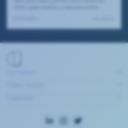
Seas como seas y sientas como sientas, en
Claire Joster tendrás un sitio para brillar.
Ver oferta
13/1/2026
Servicios
Claire Joster
Soporte