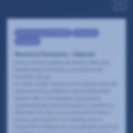
Eng - Construction & Real State
Arquitecto/a
Recruitment
Técnico/a Postventa – Valencia
Somos la firma global de talento: Selección,
headhunting, formación y consultoría de
Eurofirms Group.
En Claire Joster creemos en el talento único de
cada persona y sabemos que la diversidad
aporta valor a los equipos, impulsando
organizaciones más innovadoras, creativas y
eficientes. Por eso, como parte de Eurofirms
Group, y de acuerdo con nuestra cultura
People first, trabajamos para generar entornos