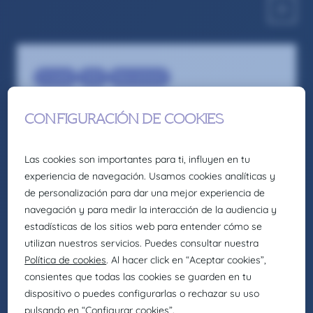
C-Level
CEO
Recruitment
Gerente Unidad Negocio PCI /
Seguridad – León
Somos la firma global de talento: Selección,
headhunting, formación y consultoría de
Eurofirms Group.
En Claire Joster creemos en el talento único de
cada persona y sabemos que la diversidad
aporta valor a los equipos, impulsando
organizaciones más innovadoras, creativas y
eficientes. Por eso, como parte de Eurofirms
Group, y de acuerdo con nuestra cultura