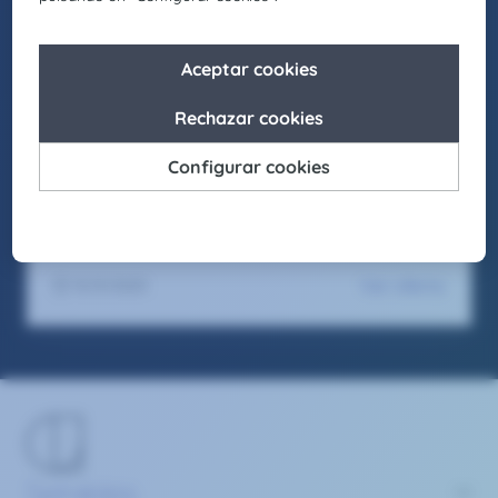
People first, trabajamos para generar entornos
laborales inclusivos en los que cada individuo
pueda crecer y desarrollar su mejor versión.
Asimismo, buscamos actuar como agentes de
cambio para promover la igualdad de
oportunidades en nuestro entorno, fomentando
el respeto y apostando por la diversidad en
todas sus formas.
Seas como seas y sientas como sientas, en
Claire Joster tendrás un sitio para brillar.
Ver oferta
15/9/2025
Servicios