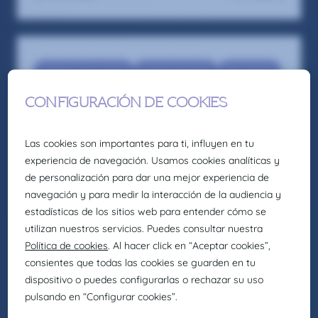
Finance & Accounting
Finance Manager
Recruitment
Order to Cash Controller and Treasury
Analyst – Zaragoza
Somos la firma global de talento: Selección,
headhunting, formación y consultoría de
Eurofirms Group.
En Claire Joster creemos en el talento único de
cada persona y sabemos que la diversidad
aporta valor a los equipos, impulsando
organizaciones más innovadoras, creativas y
eficientes. Por eso, como parte de Eurofirms
Group, y de acuerdo con nuestra cultura
People first, trabajamos para generar entornos
laborales inclusivos en los que cada individuo