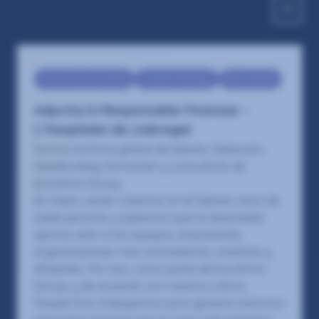
Finance & Accounting
Finance Manager
Recruitment
Adjunto/a Responsable Finanzas –
L’Hospitalet de Llobregat
Somos la firma global de talento: Selección,
headhunting, formación y consultoría de
Eurofirms Group.
En Claire Joster creemos en el talento único de
cada persona y sabemos que la diversidad
aporta valor a los equipos, impulsando
organizaciones más innovadoras, creativas y
eficientes. Por eso, como parte de Eurofirms
Group, y de acuerdo con nuestra cultura
People first, trabajamos para generar entornos