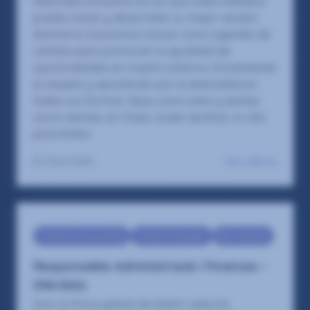
laborales inclusivos en los que cada individuo
pueda crecer y desarrollar su mejor versión.
Asimismo, buscamos actuar como agentes de
cambio para promover la igualdad de
oportunidades en nuestro entorno, fomentando
el respeto y apostando por la diversidad en
todas sus formas. Seas como seas y sientas
como sientas, en Claire Joster tendrás un sitio
para brillar.
Ver oferta
29/6/2026
Finance & Accounting
Finance Manager
Recruitment
Responsable Administració i Finances –
Olèrdola
Som la firma global de talent: selecció,