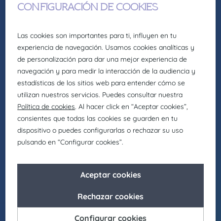
IT- SW Development
Fullstack Development
IT
Software Engineer Fullstack – Madrid /
Barcelona/ Sevilla
En Claire Joster nos encontramos en búsqueda
de un/a desarrollador/a Full stack para
incorporarse en una de las corporaciones
bancarias más importantes. Buscan perfiles
curiosos y comprometidos, que busquen crecer
y mejorar el entorno de los empleados del
grupo.
Ver oferta
01/4/2025