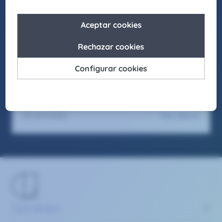
laborales inclusivos en los que cada individuo
pueda crecer y desarrollar su mejor versión.
Asimismo, buscamos actuar como agentes de
cambio para promover la igualdad de
oportunidades en nuestro entorno, fomentando
el respeto y apostando por la diversidad en
todas sus formas.
Seas como seas y sientas como sientas, en
Claire Joster tendrás un sitio para brillar.
Ver oferta
29/4/2025
Servicios