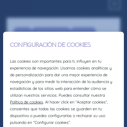
Pharma
Laboratory Manager
Recruitment
QC Laboratory Supervisor – Banyeres
del Penedès
Somos la firma global de talento: Selección,
headhunting, formación y consultoría de
Eurofirms Group.
En Claire Joster creemos en el talento único de
cada persona y sabemos que la diversidad
aporta valor a los equipos, impulsando
organizaciones más innovadoras, creativas y
eficientes. Por eso, como parte de Eurofirms
Group, y de acuerdo con nuestra cultura
People first, trabajamos para generar entornos