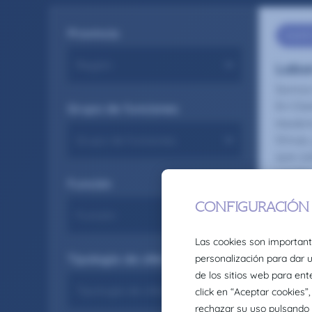
Provincia
Health
Labo
Somos 
En Cla
Grupo de funciones
equipo
Group,
que ca
cambio
Función
la div
Seas co
08/4
Tipología de oferta