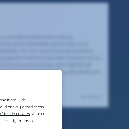
n y consultoría de Eurofirms Group.
emos que la diversidad aporta valor a los
ficientes. Por eso, como parte de Eurofirms
ra generar entornos laborales inclusivos en los
Asimismo, buscamos actuar como agentes de
torno, fomentando el respeto y apostando por
tio para brillar.
Ver oferta