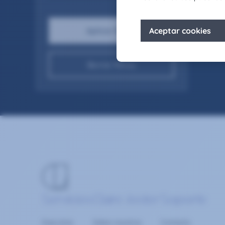
Borrar filtros
Servicios
Claire Joster
Soporte
Executive
Sobre nosotros
Contacta