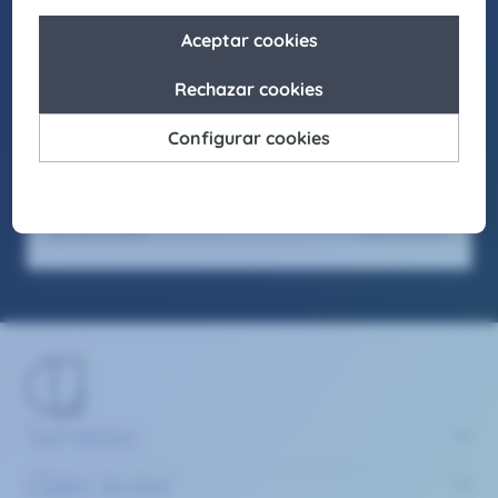
Asimismo, buscamos actuar como agentes de
cambio para promover la igualdad de
oportunidades en nuestro entorno, fomentando
el respeto y apostando por la diversidad en
todas sus formas.
Seas como seas y sientas como sientas, en
Claire Joster tendrás un sitio para brillar.
Ver oferta
10/7/2025
Servicios
Claire Joster