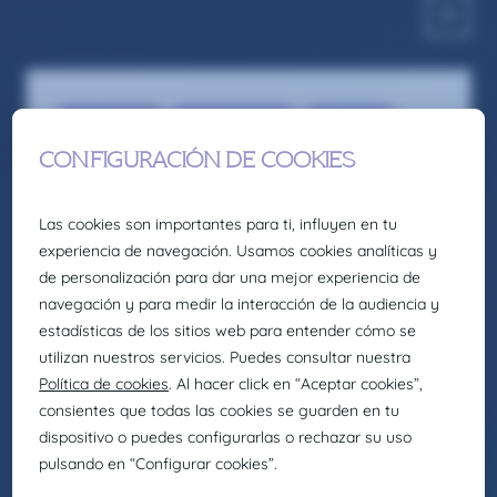
Eng - Logistics
Logistics Director
Recruitment
Responsable de Logística – Larrabetzu
Somos la firma global de talento: Selección,
headhunting, formación y consultoría de
Eurofirms Group.
En Claire Joster creemos en el talento único de
cada persona y sabemos que la diversidad
aporta valor a los equipos, impulsando
organizaciones más innovadoras, creativas y
eficientes. Por eso, como parte de Eurofirms
Group, y de acuerdo con nuestra cultura
People first, trabajamos para generar entornos
laborales inclusivos en los que cada individuo
pueda crecer y desarrollar su mejor versión.