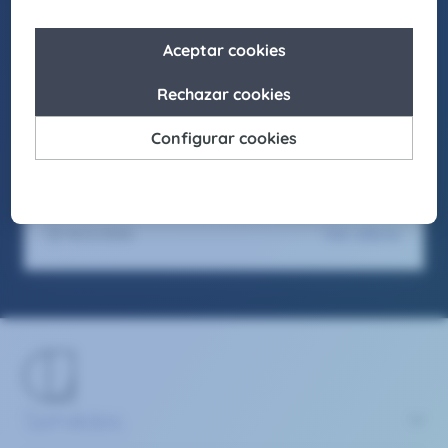
laborales inclusivos en los que cada individuo
pueda crecer y desarrollar su mejor versión.
Asimismo, buscamos actuar como agentes de
cambio para promover la igualdad de
oportunidades en nuestro entorno, fomentando
el respeto y apostando por la diversidad en
todas sus formas.
Seas como seas y sientas como sientas, en
Claire Joster tendrás un sitio para brillar.
Ver oferta
10/2/2026
Servicios