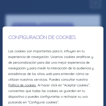
Eng - Production
Manufacturing Director
Recruitment
Jefe/a de Producción – Zaragoza
Somos la firma global de talento: Selección,
headhunting, formación y consultoría de
Eurofirms Group.
En Claire Joster creemos en el talento único de
cada persona y sabemos que la diversidad
aporta valor a los equipos, impulsando
organizaciones más innovadoras, creativas y
eficientes. Por eso, como parte de Eurofirms
Group, y de acuerdo con nuestra cultura
People first, trabajamos para generar entornos