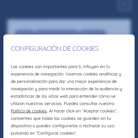
Pharma
Medical Visit Delegate
Recruitment
Delegado/a Visita Médica Ginecología –
Barcelona
Somos la firma global de talento: Selección,
headhunting, formación y consultoría de
Eurofirms Group.
En Claire Joster creemos en el talento único de
cada persona y sabemos que la diversidad
aporta valor a los equipos, impulsando
organizaciones más innovadoras, creativas y
eficientes. Por eso, como parte de Eurofirms
Group, y de acuerdo con nuestra cultura
People first, trabajamos para generar entornos