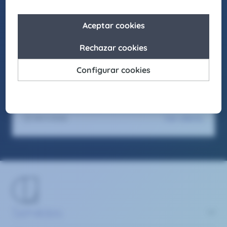
laborales inclusivos en los que cada individuo
pueda crecer y desarrollar su mejor versión.
Asimismo, buscamos actuar como agentes de
cambio para promover la igualdad de
oportunidades en nuestro entorno, fomentando
el respeto y apostando por la diversidad en
todas sus formas. Seas como seas y sientas
como sientas, en Claire Joster tendrás un sitio
para brillar.
Ver oferta
09/1/2026
Servicios