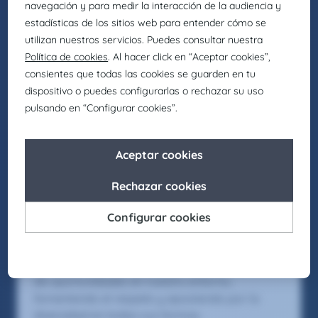
Somos la firma global de talento: Selección,
headhunting, formación y consultoría de
Eurofirms Group.
En Claire Joster creemos en el talento único de
cada persona y sabemos que la diversidad
aporta valor a los equipos, impulsando
organizaciones más innovadoras, creativas y
eficientes. Por eso, como parte de Eurofirms
Group, y de acuerdo con nuestra cultura
People First, trabajamos para generar
entornos laborales inclusivos en los que cada
individuo pueda crecer y desarrollar su mejor
versión. Asimismo, buscamos actuar como
agentes de cambio para promover la igualdad
de oportunidades en nuestro entorno,
fomentando el respeto y apostando por la
diversidad en todas sus formas.