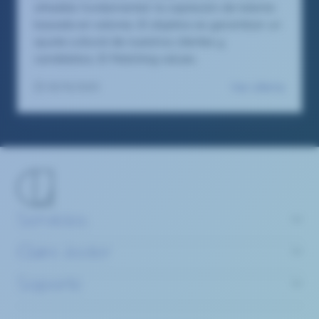
añadido fundamental: la captación de talento
basada en valores. El objetivo es garantizar un
ajuste cultural de nuestros clientes y
candidatos. El Matching values.
Ver oferta
03/10/2025
Servicios
Claire Joster
Soporte