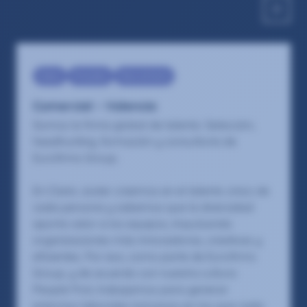
Sales
Presales
Recruitment
Comercial – Valencia
Somos la firma global de talento: Selección,
headhunting, formación y consultoría de
Eurofirms Group.
En Claire Joster creemos en el talento único de
cada persona y sabemos que la diversidad
aporta valor a los equipos, impulsando
organizaciones más innovadoras, creativas y
eficientes. Por eso, como parte de Eurofirms
Group, y de acuerdo con nuestra cultura
People First, trabajamos para generar
entornos laborales inclusivos en los que cada