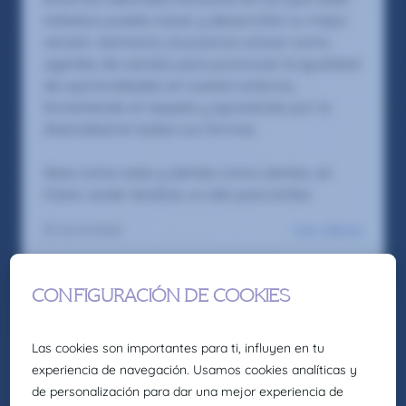
individuo pueda crecer y desarrollar su mejor
versión. Asimismo, buscamos actuar como
agentes de cambio para promover la igualdad
de oportunidades en nuestro entorno,
fomentando el respeto y apostando por la
diversidad en todas sus formas.
Seas como seas y sientas como sientas, en
Claire Joster tendrás un sitio para brillar.
Ver oferta
02/4/2026
Sales
Presales
Recruitment
Prescriptor sector climatización –
Catalunya