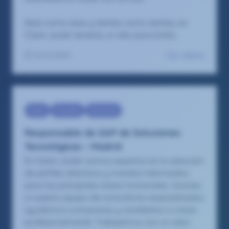
Seas como seas y sientas como sientas, en
Claire Joster tendrás un sitio para brillar.
Ver oferta
12/12/2025
Sales
Presales
Executive
Responsable de GAP de Soluciones
Tecnológicas – Madrid
En Claire Joster somos expertos en la selección
de perfiles directivos y mandos intermedios
para las principales áreas funcionales. Gracias
a nuestro equipo de consultores especializados
ayudamos a empresas y candidatos a crecer
profesionalmente. Trabajamos con un valor