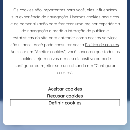
Commercial & Sales
Sales Technician
Selection
Coordenador de Vendas (m/f) – Lisboa
Introdução
O nosso cliente é uma empresa especializada
em relojoaria e joalharia, que pretende
reforçar a sua estrutura interna com a
integração de um Coordenador de Vendas
(m/f).
Veja a oferta
13/5/2025