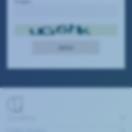
imagen
Servicios
Claire Joster