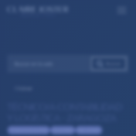
Volver
TÉCNICO/A CONTABILIDAD
Y LOGÍSTICA – ZARAGOZA
Finance & Accounting
Accountant
Recruitment