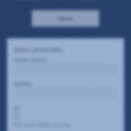
Aplicar
Datos personales
Primer nombre
Apellido
CV
PDF, DOC, DOCX
5
(max
MB)